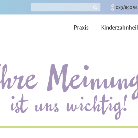
089/890 56
Praxis
Kinderzahnhei