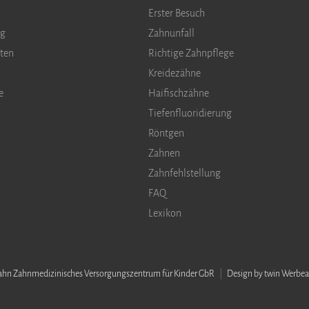
Erster Besuch
ng
Zahnunfall
ten
Richtige Zahnpflege
Kreidezähne
e
Haifischzähne
Tiefenfluoridierung
Röntgen
Zahnen
Zahnfehlstellung
FAQ
Lexikon
ahn Zahnmedizinisches Versorgungszentrum für Kinder GbR
Design by twin Werb