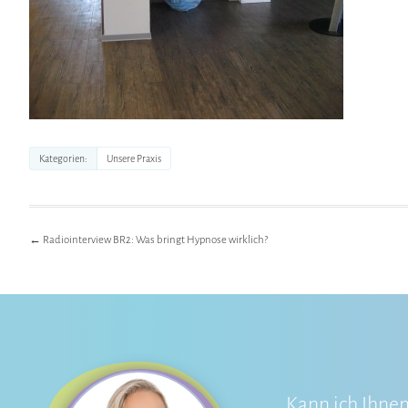
Unsere Praxis
Kategorien
←
Radiointerview BR2: Was bringt Hypnose wirklich?
Kann ich Ihnen