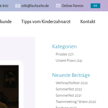
6 800
info@lachzahn.de
Online-Termin
lkunde
Tipps vom Kinderzahnarzt
Kontakt
Kategorien
Privates
(57)
Unsere Praxis
(24)
Neueste Beiträge
Weihnachtsfeier 2022
Sommerfest 2022
Sommerfest 2021
Teammeeting/ Wiesn 2020
Fasching 2020